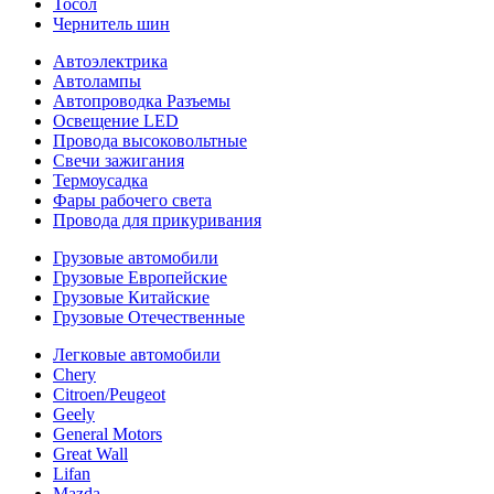
Тосол
Чернитель шин
Автоэлектрика
Автолампы
Автопроводка Разъемы
Освещение LED
Провода высоковольтные
Свечи зажигания
Термоусадка
Фары рабочего света
Провода для прикуривания
Грузовые автомобили
Грузовые Европейские
Грузовые Китайские
Грузовые Отечественные
Легковые автомобили
Chery
Citroen/Peugeot
Geely
General Motors
Great Wall
Lifan
Mazda