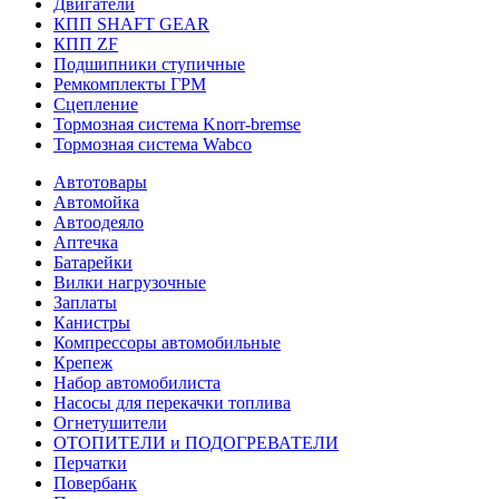
Двигатели
КПП SHAFT GEAR
КПП ZF
Подшипники ступичные
Ремкомплекты ГРМ
Сцепление
Тормозная система Knorr-bremse
Тормозная система Wabco
Автотовары
Автомойка
Автоодеяло
Аптечка
Батарейки
Вилки нагрузочные
Заплаты
Канистры
Компрессоры автомобильные
Крепеж
Набор автомобилиста
Насосы для перекачки топлива
Огнетушители
ОТОПИТЕЛИ и ПОДОГРЕВАТЕЛИ
Перчатки
Повербанк