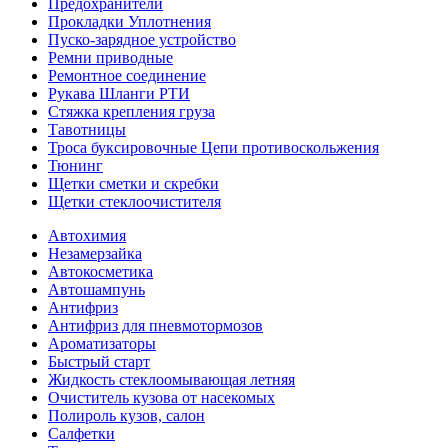
Предохранители
Прокладки Уплотнения
Пуско-зарядное устройство
Ремни приводные
Ремонтное соединение
Рукава Шланги РТИ
Стяжка крепления груза
Тавотницы
Троса буксировочные Цепи противоскольжения
Тюнинг
Щетки сметки и скребки
Щетки стеклоочистителя
Автохимия
Незамерзайка
Автокосметика
Автошампунь
Антифриз
Антифриз для пневмотормозов
Ароматизаторы
Быстрый старт
Жидкость стеклоомывающая летняя
Очиститель кузова от насекомых
Полироль кузов, салон
Салфетки