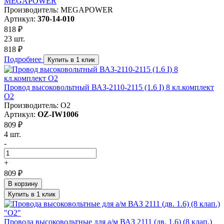
MEGAPOWER
Производитель: MEGAPOWER
Артикул:
370-14-010
818 ₽
23 шт.
818 ₽
Подробнее
Купить в 1 клик
Провод высоковольтный ВАЗ-2110-2115 (1.6 I) 8 кл.комплект
О2
Производитель: О2
Артикул:
OZ-IW1006
809 ₽
4 шт.
-
+
809 ₽
В корзину
Купить в 1 клик
Провода высоковольтные для а/м ВАЗ 2111 (дв. 1.6) (8 клап.)