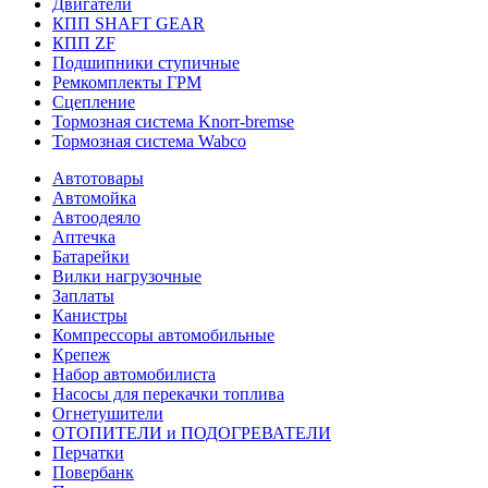
Двигатели
КПП SHAFT GEAR
КПП ZF
Подшипники ступичные
Ремкомплекты ГРМ
Сцепление
Тормозная система Knorr-bremse
Тормозная система Wabco
Автотовары
Автомойка
Автоодеяло
Аптечка
Батарейки
Вилки нагрузочные
Заплаты
Канистры
Компрессоры автомобильные
Крепеж
Набор автомобилиста
Насосы для перекачки топлива
Огнетушители
ОТОПИТЕЛИ и ПОДОГРЕВАТЕЛИ
Перчатки
Повербанк