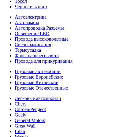
Тосол
Чернитель шин
Автоэлектрика
Автолампы
Автопроводка Разъемы
Освещение LED
Провода высоковольтные
Свечи зажигания
Термоусадка
Фары рабочего света
Провода для прикуривания
Грузовые автомобили
Грузовые Европейские
Грузовые Китайские
Грузовые Отечественные
Легковые автомобили
Chery
Citroen/Peugeot
Geely
General Motors
Great Wall
Lifan
Mazda