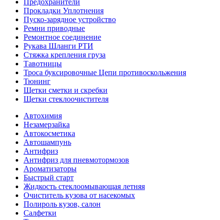
Предохранители
Прокладки Уплотнения
Пуско-зарядное устройство
Ремни приводные
Ремонтное соединение
Рукава Шланги РТИ
Стяжка крепления груза
Тавотницы
Троса буксировочные Цепи противоскольжения
Тюнинг
Щетки сметки и скребки
Щетки стеклоочистителя
Автохимия
Незамерзайка
Автокосметика
Автошампунь
Антифриз
Антифриз для пневмотормозов
Ароматизаторы
Быстрый старт
Жидкость стеклоомывающая летняя
Очиститель кузова от насекомых
Полироль кузов, салон
Салфетки