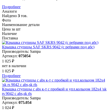
Подробнее
Аналоги
Найдено
3
тов.
Фото
Наименование детали
Цена за шт
Наличие
Поставка
Крышка ступицы SAF SKRS 9042 (с ребрами под абс)
Производитель: Sampa
Артикул:
075054
1 025 ₽
нет в наличии
1 025 ₽
Подробнее
Крышка ступицы с abs к-т с пробкой и упл.кольцом 182x4 \sk
rs 9042 c abs,sk rls
Производитель: Sampa
Артикул:
075.054
1 024 ₽