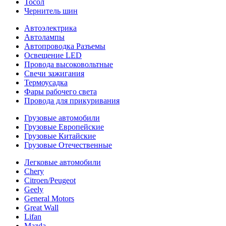
Тосол
Чернитель шин
Автоэлектрика
Автолампы
Автопроводка Разъемы
Освещение LED
Провода высоковольтные
Свечи зажигания
Термоусадка
Фары рабочего света
Провода для прикуривания
Грузовые автомобили
Грузовые Европейские
Грузовые Китайские
Грузовые Отечественные
Легковые автомобили
Chery
Citroen/Peugeot
Geely
General Motors
Great Wall
Lifan
Mazda