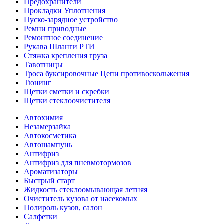
Предохранители
Прокладки Уплотнения
Пуско-зарядное устройство
Ремни приводные
Ремонтное соединение
Рукава Шланги РТИ
Стяжка крепления груза
Тавотницы
Троса буксировочные Цепи противоскольжения
Тюнинг
Щетки сметки и скребки
Щетки стеклоочистителя
Автохимия
Незамерзайка
Автокосметика
Автошампунь
Антифриз
Антифриз для пневмотормозов
Ароматизаторы
Быстрый старт
Жидкость стеклоомывающая летняя
Очиститель кузова от насекомых
Полироль кузов, салон
Салфетки