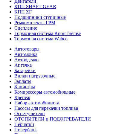
Двигатели
КПП SHAFT GEAR
КПП ZF
Подшипники ступичные
Ремкомплекты ГРМ
Сцепление
Тормозная система Knorr-bremse
Тормозная система Wabco
Автотовары
Автомойка
Автоодеяло
Аптечка
Батарейки
Вилки нагрузочные
Заплаты
Канистры
Компрессоры автомобильные
Крепеж
Набор автомобилиста
Насосы для перекачки топлива
Огнетушители
ОТОПИТЕЛИ и ПОДОГРЕВАТЕЛИ
Перчатки
Повербанк