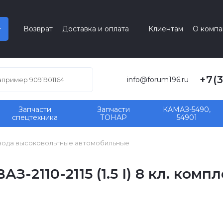
Возврат
Доставка и оплата
Клиентам
О компа
+7(
info@forum196.ru
Запчасти
Запчасти
КАМАЗ-5490,
спецтехника
ТОНАР
54901
ода высоковольтные автомобильные
-2110-2115 (1.5 I) 8 кл. ком