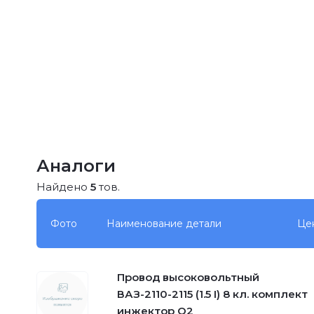
Аналоги
Найдено
5
тов.
Фото
Наименование детали
Це
Провод высоковольтный
ВАЗ-2110-2115 (1.5 I) 8 кл. комплект
инжектор О2