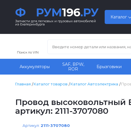
Ф
РУМ
196
.РУ
Каталог
Запчасти для легковых и грузовых автомобилей
из Екатеринбурга
Поиск по VIN
SAF, BPW,
Аккумуляторы
Брызговики
ROR
Главная
Каталог товаров
Каталог Автоэлектрика
Пров
Провод высоковольтный ВАЗ
артикул: 2111-3707080
Артикул:
2111-3707080