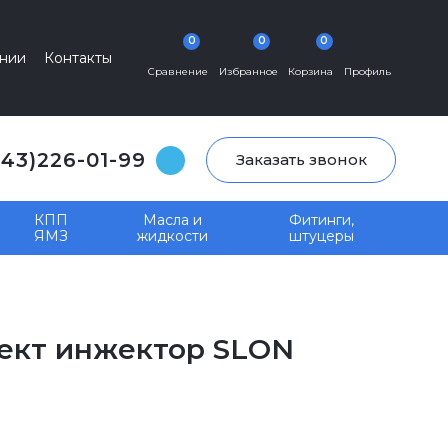
0
0
0
нии
Контакты
Сравнение
Избранное
Корзина
Профиль
343)226-01-99
Заказать звонок
КПП
Масла и
Фитинги,
ЯМЗ
жидкости
штуцеры
плект инжектор SLON