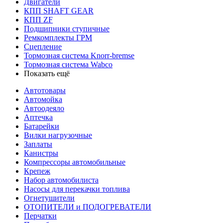
Двигатели
КПП SHAFT GEAR
КПП ZF
Подшипники ступичные
Ремкомплекты ГРМ
Сцепление
Тормозная система Knorr-bremse
Тормозная система Wabco
Показать ещё
Автотовары
Автомойка
Автоодеяло
Аптечка
Батарейки
Вилки нагрузочные
Заплаты
Канистры
Компрессоры автомобильные
Крепеж
Набор автомобилиста
Насосы для перекачки топлива
Огнетушители
ОТОПИТЕЛИ и ПОДОГРЕВАТЕЛИ
Перчатки