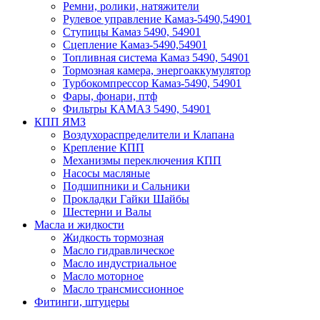
Ремни, ролики, натяжители
Рулевое управление Камаз-5490,54901
Ступицы Камаз 5490, 54901
Сцепление Камаз-5490,54901
Топливная система Камаз 5490, 54901
Тормозная камера, энергоаккумулятор
Турбокомпрессор Камаз-5490, 54901
Фары, фонари, птф
Фильтры КАМАЗ 5490, 54901
КПП ЯМЗ
Воздухораспределители и Клапана
Крепление КПП
Механизмы переключения КПП
Насосы масляные
Подшипники и Сальники
Прокладки Гайки Шайбы
Шестерни и Валы
Масла и жидкости
Жидкость тормозная
Масло гидравлическое
Масло индустриальное
Масло моторное
Масло трансмиссионное
Фитинги, штуцеры