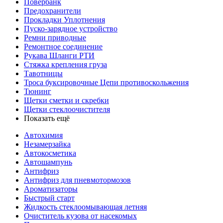
Повербанк
Предохранители
Прокладки Уплотнения
Пуско-зарядное устройство
Ремни приводные
Ремонтное соединение
Рукава Шланги РТИ
Стяжка крепления груза
Тавотницы
Троса буксировочные Цепи противоскольжения
Тюнинг
Щетки сметки и скребки
Щетки стеклоочистителя
Показать ещё
Автохимия
Незамерзайка
Автокосметика
Автошампунь
Антифриз
Антифриз для пневмотормозов
Ароматизаторы
Быстрый старт
Жидкость стеклоомывающая летняя
Очиститель кузова от насекомых