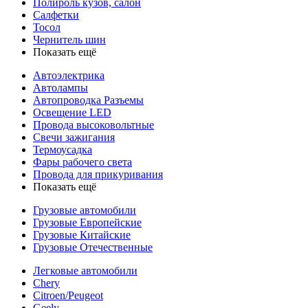
Полироль кузов, салон
Салфетки
Тосол
Чернитель шин
Показать ещё
Автоэлектрика
Автолампы
Автопроводка Разъемы
Освещение LED
Провода высоковольтные
Свечи зажигания
Термоусадка
Фары рабочего света
Провода для прикуривания
Показать ещё
Грузовые автомобили
Грузовые Европейские
Грузовые Китайские
Грузовые Отечественные
Легковые автомобили
Chery
Citroen/Peugeot
Geely