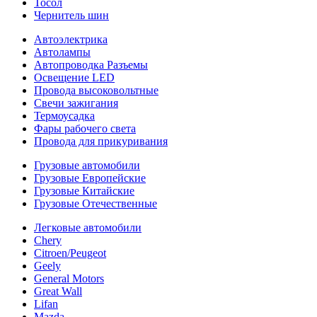
Тосол
Чернитель шин
Автоэлектрика
Автолампы
Автопроводка Разъемы
Освещение LED
Провода высоковольтные
Свечи зажигания
Термоусадка
Фары рабочего света
Провода для прикуривания
Грузовые автомобили
Грузовые Европейские
Грузовые Китайские
Грузовые Отечественные
Легковые автомобили
Chery
Citroen/Peugeot
Geely
General Motors
Great Wall
Lifan
Mazda