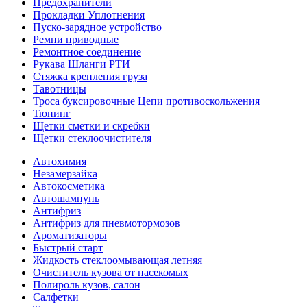
Предохранители
Прокладки Уплотнения
Пуско-зарядное устройство
Ремни приводные
Ремонтное соединение
Рукава Шланги РТИ
Стяжка крепления груза
Тавотницы
Троса буксировочные Цепи противоскольжения
Тюнинг
Щетки сметки и скребки
Щетки стеклоочистителя
Автохимия
Незамерзайка
Автокосметика
Автошампунь
Антифриз
Антифриз для пневмотормозов
Ароматизаторы
Быстрый старт
Жидкость стеклоомывающая летняя
Очиститель кузова от насекомых
Полироль кузов, салон
Салфетки