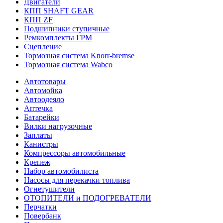
Двигатели
КПП SHAFT GEAR
КПП ZF
Подшипники ступичные
Ремкомплекты ГРМ
Сцепление
Тормозная система Knorr-bremse
Тормозная система Wabco
Автотовары
Автомойка
Автоодеяло
Аптечка
Батарейки
Вилки нагрузочные
Заплаты
Канистры
Компрессоры автомобильные
Крепеж
Набор автомобилиста
Насосы для перекачки топлива
Огнетушители
ОТОПИТЕЛИ и ПОДОГРЕВАТЕЛИ
Перчатки
Повербанк